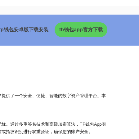
tp钱包安卓版下载安装
tb钱包app官方下载
户提供了一个安全、便捷、智能的数字资产管理平台。本
忧。通过多重签名技术和高级加密算法，TP钱包App实
信或指纹识别进行双重验证，确保您的账户安全。