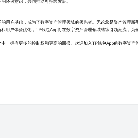
用户的环保意识，共同推动可持续发展。
广泛的用户基础，成为了数字资产管理领域的领先者。无论您是资产管理新手
和用户体验优化，TP钱包App将在数字资产管理领域继续引领潮流，为
来之中，拥有更多的控制权和更高的回报。欢迎加入TP钱包App的数字资