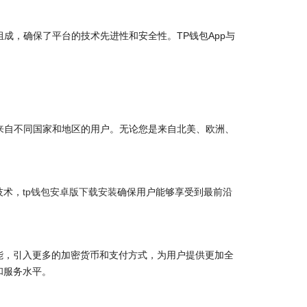
组成，确保了平台的技术先进性和安全性。TP钱包App与
了来自不同国家和地区的用户。无论您是来自北美、欧洲、
技术，
tp钱包安卓版下载安装
确保用户能够享受到最前沿
能，引入更多的加密货币和支付方式，为用户提供更加全
和服务水平。